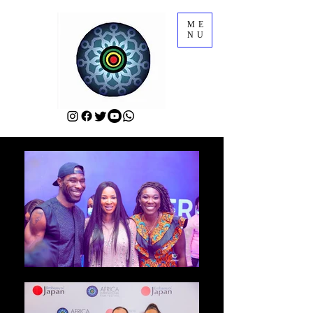
ME
NU