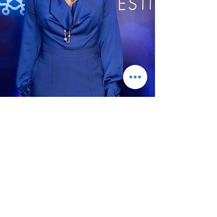
Biografie
Chioma Ude ist eine nigerianische
Unterhaltungsmanagerin. 2010 gründete sie
das Africa International Film Festival, ein
Filmfestival, das jährlich in Nigeria stattfindet.
Bekannt als „The First Lady of African Media“,