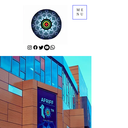
ME
NU