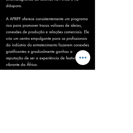
diáspora.
A AFRIFF oferece consistentemente um programa
rico para promover trocas valiosas de ideias,
conexões de produção e relações comerciais. Ele
cria um centro empolgante para os profissionais
da indústria do entretenimento fazerem conexões
gratificantes e gradualmente ganhou a
reputação de ser a experiência de festival mais
vibrante da África.
Desde 2010, centenas de filmes lançados no
festival ganharam elogios da crítica e
alcançaram novos públicos em todo o mundo.
No ano passado, para o nosso 10º aniversário,
mais de 500.000 cinéfilos de todo o mundo
juntaram-se fisicamente e virtualmente para
celebrar uma década apresentando o melhor
dos filmes e cineastas africanos; exploramos
ótimas sessões em torno do nosso tema: