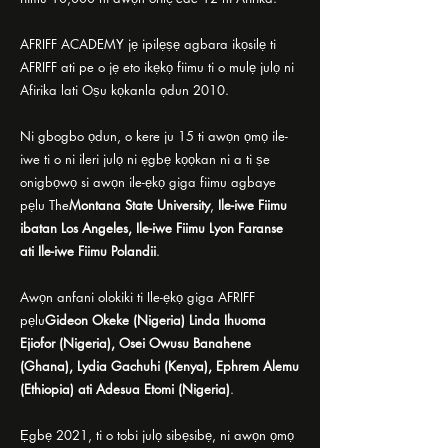
AFRIFF ACADEMY jẹ ipilẹṣẹ agbara ikọsilẹ ti
AFRIFF ati pe o jẹ eto ikẹkọ fiimu ti o mulẹ julọ ni
Afirika lati Oṣu kọkanla ọdun 2010.
Ni gbogbo ọdun, o kere ju 15 ti awọn ọmọ ile-
iwe ti o ni ileri julọ ni ẹgbẹ kọọkan ni a ti ṣe
onigbọwọ si awọn ile-ẹkọ giga fiimu agbaye
pẹlu The
Montana State University
,
Ile-iwe Fiimu
ibatan Los Angeles, Ile-iwe Fiimu Lyon Faranse
ati Ile-iwe Fiimu Polandii
.
Awọn anfani olokiki ti Ile-ẹkọ giga AFRIFF
pẹlu
Gideon Okeke (Nigeria) Linda Ihuoma
Ejiofor (Nigeria), Osei Owusu Banahene
(Ghana), Lydia Gachuhi (Kenya), Ephrem Alemu
(Ethiopia) ati Adesua Etomi (Nigeria)
.
Ẹgbẹ 2021, ti o tobi julọ sibẹsibẹ, ni awọn ọmọ