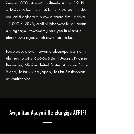
ile-iwe 1000 lati awọn orilẹ-ede Afirika 19. Ni
atilẹyin ajọdun fiimu, ati lati le ṣaṣeyọri ibi-afẹde
wa lati fi agbara fun awọn oṣere fiimu Afirika
15,000 ni 2025, a ṣii si igbeowosile lati awọn
ajọ agbaye. Ifowopamọ naa yoo lọ si awọn
oluranlọwọ agbaye ati awọn ẹrọ ikẹkọ.
Lọwọlọwọ, atokọ ti awọn alabaṣepọ wa ti o ni
ọla, eyiti o pẹlu lọwọlọwọ Bank Access, Nigerian
Breweries, Mission United States, Amazon Prime
Video, Ile-iṣẹ ọlọpa Japan, Ile-ẹkọ Smithsonian
ati Multichoice.
Awọn itan Aṣeyọri Ile-ẹkọ giga AFRIFF