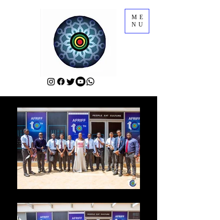
ME
NU