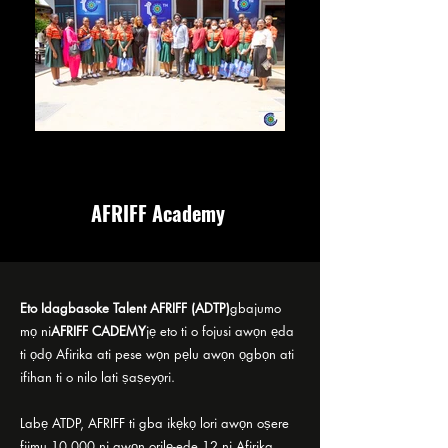
AFRIFF Academy
Eto Idagbasoke Talent AFRIFF (ADTP)
gbajumo
mọ ni
AFRIFF CADEMY
jẹ eto ti o fojusi awọn ẹda
ti ọdọ Afirika ati pese wọn pẹlu awọn ọgbọn ati
ifihan ti o nilo lati ṣaṣeyọri.
Labẹ ATDP, AFRIFF ti gba ikẹkọ lori awọn oṣere
fiimu 10,000 ni awọn orilẹ-ede 12 ni Afirika.