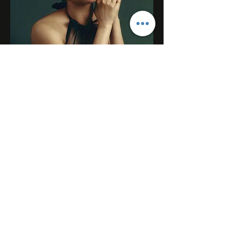
Adesua Etomi
Oṣere, Nigeria
Ephrem Alemu