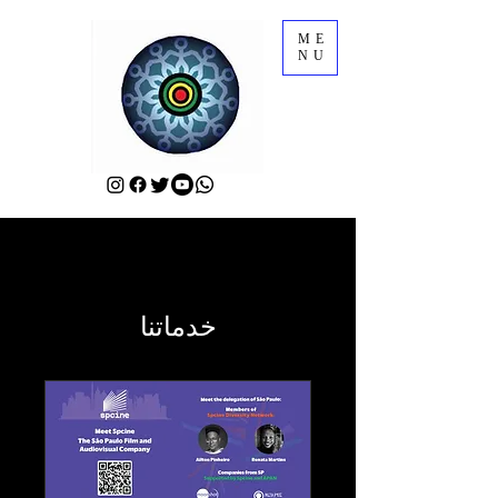
ME
NU
خدماتنا