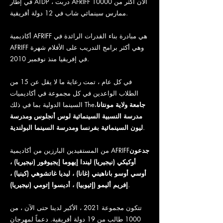
في إطار ATDP ، دربت AFRIFF الآن أكثر من 10000
ممارس سينمائي شاب في 12 دولة أفريقية.
أكاديمية AFRIFF هي مبادرة بناء القدرات الرائدة في
AFRIFF وهي أكثر برامج التدريب على الأفلام شهرة
في إفريقيا منذ نوفمبر 2010.
في كل عام ، تمت رعاية ما لا يقل عن 15 من
الطلاب الواعدين في كل مجموعة في أكاديميات
جامعة ولاية مونتانا
،
السينما الدولية بما في ذلك The
مدرسة النسبية السينمائية لوس أنجلوس ومدرسة
.
ليون السينمائية بفرنسا ومدرسة السينما البولندية
جدعون
من المستفيدين البارزين من أكاديمية AFRIFF
أوكيكي (نيجيريا) ليندا إيهوما إيجيوفور (نيجيريا) ،
أوسي أوسو باناهيني (غانا) ، ليديا غاتشوهي (كينيا) ،
.
إفريم أليمو (إثيوبيا) ، أديسوا إتومي (نيجيريا)
تتكون مجموعة 2021 ، الأكبر لدينا حتى الآن ، من
1000 طالب من 19 دولة أفريقية. دعماً لمهرجان