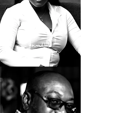
إيكينا إزينيريوها
مدير البرنامج