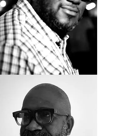
إيكينا إزينيريوها
مدير البرنامج