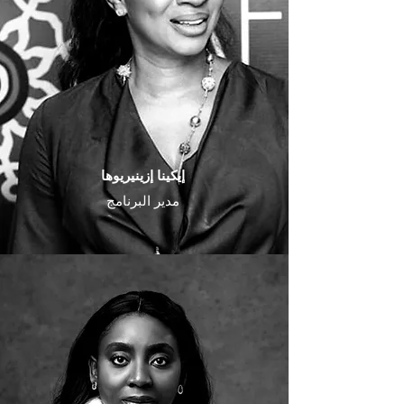
إيكينا إزينيريوها
مدير البرنامج