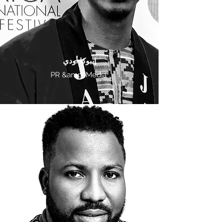
إيبوكا أودي
PR &amp; Media