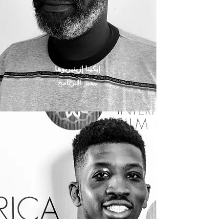
إيكينا إزينيريوها
مدير البرنامج