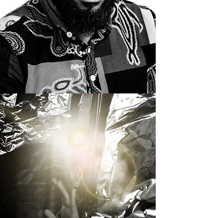
ثيو أبكا
سجع