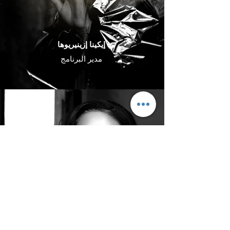
إيكينا إزينيريوها
مدير البرنامج