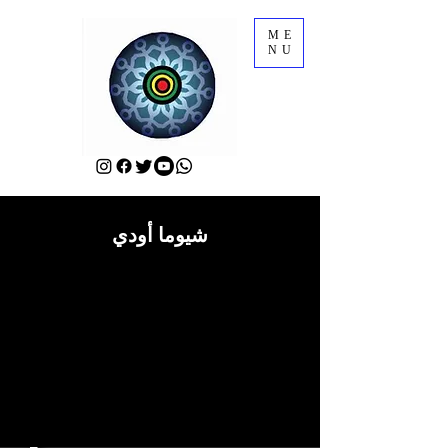
ME
NU
شيوما أودي