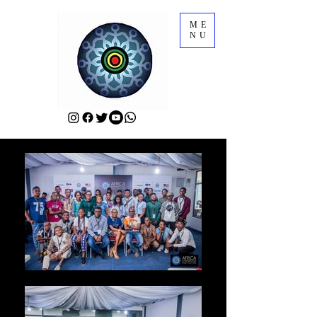
ME
NU