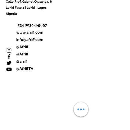
Calle Prof. Gabriel Olusanya, 8
Lekki Fase 1 | Lekki |
Lagos
Nigeria
+234 8030469897
www.afriff.com
info@afriff.com
@Afriff
@Afriff
@afriff
@AfriffTV