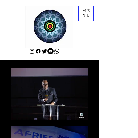
ME
NU