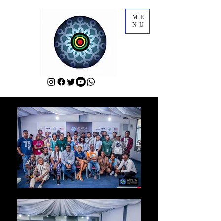
ME
NU