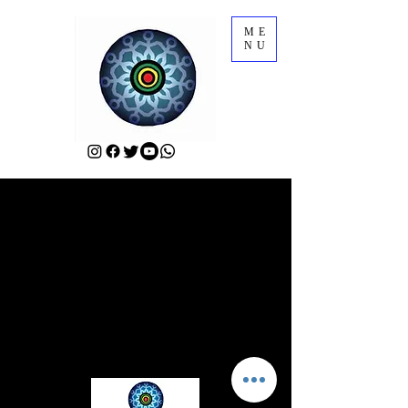
ME
NU