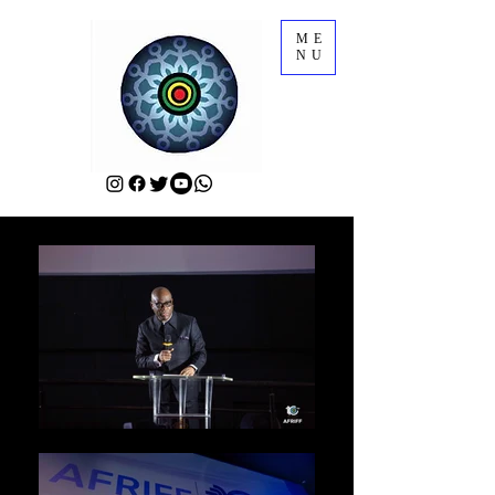
ME
NU