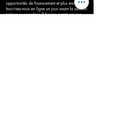
opportunités de financement et plus encore.
Inscrivez-vous en ligne un jour avant la session
prévue ou sur place 2 heures avant, pour y
accéder.
Récompenses mondiales
11 novembre 2022
à partir de 20h00
AFRIFF Globe Awards est un événement de
clôture du festival.
Récompenses mondiales
11 novembre 2022
à partir de 20h00
AFRIFF Globe Awards est un événement de
clôture du festival.
Program & Masterclasses Partners