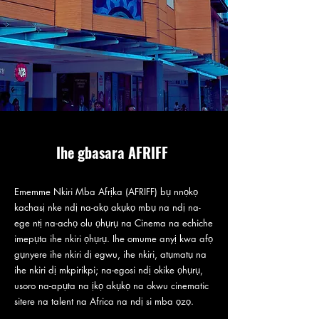
Ihe gbasara AFRIFF
Ememme Nkiri Mba Afrịka (AFRIFF) bụ nnọkọ
kachasị nke ndị na-akọ akụkọ mbụ na ndị na-
ege ntị na-achọ olu ọhụrụ na Cinema na echiche
imepụta ihe nkiri ọhụrụ. Ihe omume anyị kwa afọ
gụnyere ihe nkiri dị egwu, ihe nkiri, atụmatụ na
ihe nkiri dị mkpirikpi; na-egosi ndị okike ọhụrụ,
usoro na-apụta na ịkọ akụkọ na okwu cinematic
sitere na talent na Africa na ndị si mba ọzọ.