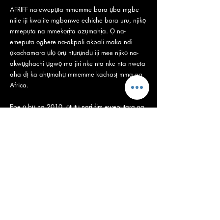
AFRIFF na-ewepụta mmemme bara ụba mgbe
niile iji kwalite mgbanwe echiche bara uru, njikọ
mmepụta na mmekọrịta azụmahịa. Ọ na-
emepụta oghere na-akpali akpali maka ndị
ọkachamara ụlọ ọrụ ntụrụndụ iji mee njikọ na-
akwụghachi ụgwọ ma jiri nke nta nke nta nweta
aha dị ka ahụmahụ mmemme kachasị mma na
Africa.
Ebe ọ bụ na 2010, ọtụtụ narị fim ewepụtara na
ememme ahụ aga n&#39;ihu iji nweta nkwanye
ùgwù dị egwu ma rute ndị na-ege ntị ọhụrụ
n&#39;ụwa niile. N&#39;afọ gara aga, maka
ncheta afọ 10 anyị, ihe karịrị 500,000 ndị hụrụ
ihe nkiri n&#39;anya sitere n&#39;akụkụ ụwa
nile ma n&#39;anụ ahụ na ihe fọrọ nke nta ka ọ
bụrụ ememe afọ iri nke igosi ihe nkiri kachasị
mma na ndị na-ese ihe nkiri Africa; anyị
nyochara nnukwu nnọkọ gburugburu isiokwu
anyị: &quot;Ndị Africa maka Africa&quot;… na-