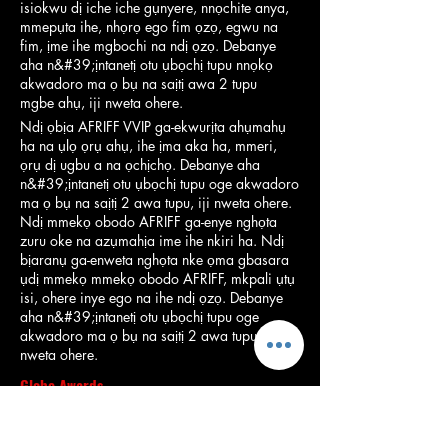
isiokwu dị iche iche gụnyere, nnọchite anya,
mmepụta ihe, nhọrọ ego fim ọzọ, egwu na
fim, ịme ihe mgbochi na ndị ọzọ. Debanye
aha n&#39;ịntanetị otu ụbọchị tupu nnọkọ
akwadoro ma ọ bụ na saịtị awa 2 tupu
mgbe ahụ, iji nweta ohere.
Ndị ọbịa AFRIFF VVIP ga-ekwurịta ahụmahụ
ha na ụlọ ọrụ ahụ, ihe ịma aka ha, mmeri,
ọrụ dị ugbu a na ọchịchọ. Debanye aha
n&#39;ịntanetị otu ụbọchị tupu oge akwadoro
ma ọ bụ na saịtị 2 awa tupu, iji nweta ohere.
Ndị mmekọ obodo AFRIFF ga-enye nghọta
zuru oke na azụmahịa ime ihe nkiri ha. Ndị
bịaranụ ga-enweta nghọta nke ọma gbasara
ụdị mmekọ mmekọ obodo AFRIFF, mkpali ụtụ
isi, ohere inye ego na ihe ndị ọzọ. Debanye
aha n&#39;ịntanetị otu ụbọchị tupu oge
akwadoro ma ọ bụ na saịtị 2 awa tupu, iji
nweta ohere.
Globe Awards
Nọvemba 11, 2022
malite na 8.00 Pm