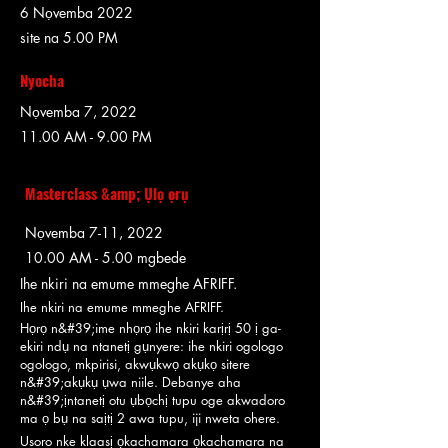
6 Nọvemba 2022
site na 5.00 PM
Nyocha
Nọvemba 7, 2022
11.00 AM - 9.00 PM
Masterclass &amp; Ụlọ ọrụ
Nọvemba 7-11, 2022
10.00 AM - 5.00 mgbede
Ihe nkiri na emume mmeghe AFRIFF.
Ihe nkiri na emume mmeghe AFRIFF.
Họrọ n&#39;ime nhọrọ ihe nkiri karịrị 50 ị ga-
ekiri ndụ na ntanetị gụnyere: ihe nkiri ogologo
ogologo, mkpirisi, akwụkwọ akụkọ sitere
n&#39;akụkụ ụwa niile. Debanye aha
n&#39;ịntanetị otu ụbọchị tupu oge akwadoro
ma ọ bụ na saịtị 2 awa tupu, iji nweta ohere.
Usoro nke klaasị ọkachamara ọkachamara na