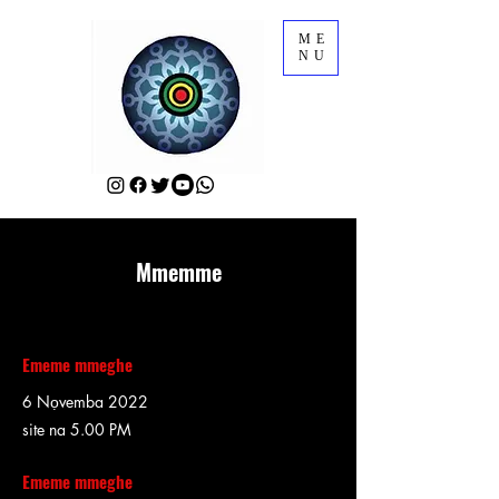
ME
NU
Mmemme
Ememe mmeghe
6 Nọvemba 2022
site na 5.00 PM
Ememe mmeghe