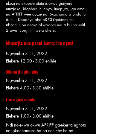
nkuzi na-ekpuchi ọtụtụ isiokwu gụnyere
ntụzịaka, idegharị ihuenyo, imepụta, ga-eme
na AFRIFF wee duzie ndị ọkachamara profaịlụ
dị elu. Debanye aha n&#39;ịntanetị otu
ụbọchị tupu nnọkọ akwadoro ma ọ bụ na saịtị
2 awa tupu, iji nweta ohere.
Mkparịta ụka panel &amp; ihe ngosi
Nọvemba 7-11, 2022
Elekere
12.00 - 3.00
ehihie
Mkparịta ụka ọkụ
Nọvemba 7-11, 2022
Elekere 4.00 - 5.30 ehihie
Ihe ngosi obodo
Nọvemba 7-11, 2022
Elekere 1.00 - 3.00 ehihie
Ndị na-ekwu okwu AFRIFF ga-ekerịta nghọta
ndị ọkachamara ha na echiche ha na